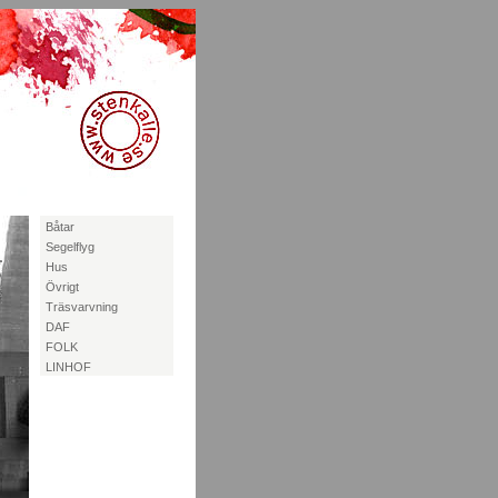
Båtar
Segelflyg
Hus
Övrigt
Träsvarvning
DAF
FOLK
LINHOF